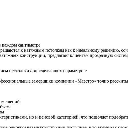
в каждом сантиметре
ращаются к натяжным потолкам как к идеальному решению, соче
 натяжных конструкций, предлагает клиентам прозрачную систе
нием нескольких определяющих параметров:
фессиональные замерщики компании «Маэстро» точно рассчитыв
помещений
объема
рм
ктеристиками, но и ценовой категорией, что позволяет подобра
стые одноуровневые конструкции доступнее, в то время как сл