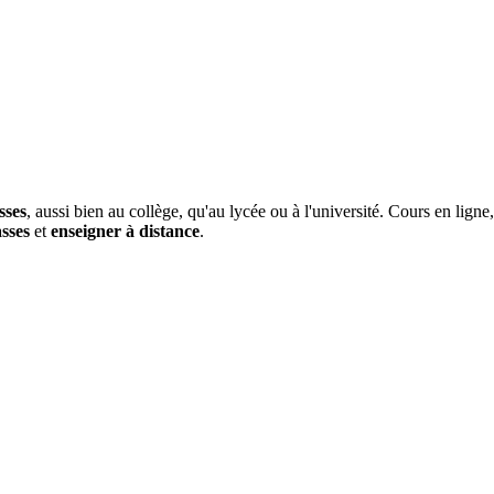
sses
, aussi bien au collège, qu'au lycée ou à l'université. Cours en lign
asses
et
enseigner à distance
.