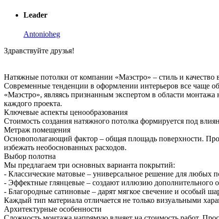
Leader
Antonioheg
Здравствуйте друзья!
Натяжные потолки от компании «Маэстро» – стиль и качество 
Современные тенденции в оформлении интерьеров все чаще об
«Маэстро», являясь признанным экспертом в области монтажа
каждого проекта.
Ключевые аспекты ценообразования
Стоимость создания натяжного потолка формируется под влия
Метраж помещения
Основополагающий фактор – общая площадь поверхности. Про
избежать необоснованных расходов.
Выбор полотна
Мы предлагаем три основных варианта покрытий:
- Классические матовые – универсальное решение для любых 
- Эффектные глянцевые – создают иллюзию дополнительного 
- Благородные сатиновые – дарят мягкое свечение и особый ша
Каждый тип материала отличается не только визуальными хара
Архитектурные особенности
Сложность монтажа напрямую влияет на стоимость работ. Про