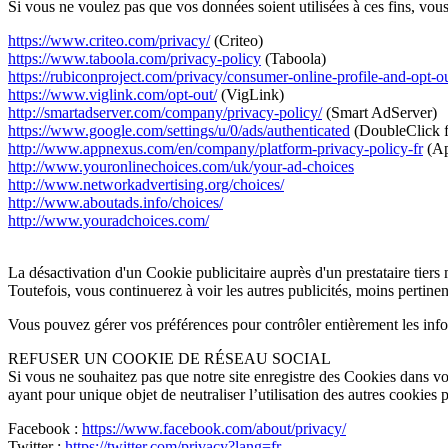
Si vous ne voulez pas que vos données soient utilisées à ces fins, vous
https://www.criteo.com/privacy/
(Criteo)
https://www.taboola.com/privacy-policy
(Taboola)
https://rubiconproject.com/privacy/consumer-online-profile-and-opt-ou
https://www.viglink.com/opt-out/
(VigLink)
http://smartadserver.com/company/privacy-policy/
(Smart AdServer)
https://www.google.com/settings/u/0/ads/authenticated
(DoubleClick f
http://www.appnexus.com/en/company/platform-privacy-policy-fr
(Ap
http://www.youronlinechoices.com/uk/your-ad-choices
http://www.networkadvertising.org/choices/
http://www.aboutads.info/choices/
http://www.youradchoices.com/
La désactivation d'un Cookie publicitaire auprès d'un prestataire tiers 
Toutefois, vous continuerez à voir les autres publicités, moins pertinen
Vous pouvez gérer vos préférences pour contrôler entièrement les inform
REFUSER UN COOKIE DE RÉSEAU SOCIAL
Si vous ne souhaitez pas que notre site enregistre des Cookies dans vot
ayant pour unique objet de neutraliser l’utilisation des autres cooki
Facebook :
https://www.facebook.com/about/privacy/
Twitter :
https://twitter.com/privacy?lang=fr