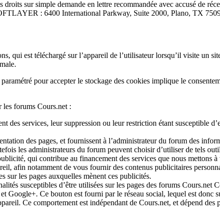
 ces droits sur simple demande en lettre recommandée avec accusé de ré
 SOFTLAYER : 6400 International Parkway, Suite 2000, Plano, TX 75
qui est téléchargé sur l’appareil de l’utilisateur lorsqu’il visite un site
imale.
t paramétré pour accepter le stockage des cookies implique le consentemen
r les forums Cours.net :
es services, leur suppression ou leur restriction étant susceptible d’ent
tation des pages, et fournissent à l’administrateur du forum des informa
is les administrateurs du forum peuvent choisir d’utiliser de tels outil
publicité, qui contribue au financement des services que nous mettons à vo
areil, afin notamment de vous fournir des contenus publicitaires personn
ures sur les pages auxquelles mènent ces publicités.
alités susceptibles d’être utilisées sur les pages des forums Cours.net 
et Google+. Ce bouton est fourni par le réseau social, lequel est donc 
re appareil. Ce comportement est indépendant de Cours.net, et dépend des 