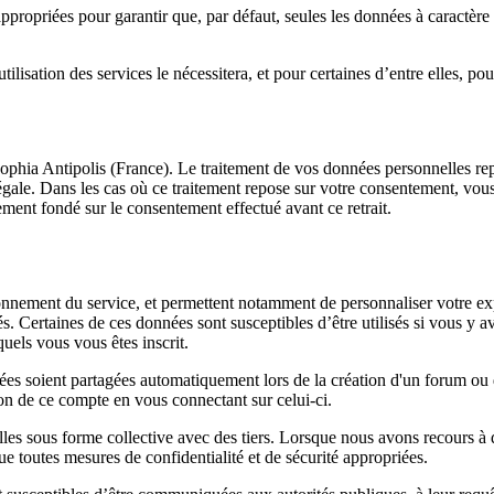
propriées pour garantir que, par défaut, seules les données à caractère 
ilisation des services le nécessitera, et pour certaines d’entre elles, p
phia Antipolis (France). Le traitement de vos données personnelles rep
légale. Dans les cas où ce traitement repose sur votre consentement, vou
ement fondé sur le consentement effectué avant ce retrait.
onnement du service, et permettent notamment de personnaliser votre expé
isés. Certaines de ces données sont susceptibles d’être utilisés si vous 
uels vous vous êtes inscrit.
nées soient partagées automatiquement lors de la création d'un forum o
on de ce compte en vous connectant sur celui-ci.
s sous forme collective avec des tiers. Lorsque nous avons recours à de
 que toutes mesures de confidentialité et de sécurité appropriées.