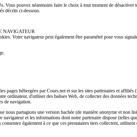
écités. Vous pouvez néanmoins faire le choix à tout moment de désactiver
és décrits ci-dessous.
RE NAVIGATEUR
okies. Votre navigateur peut également être paramétré pour vous signale
ge.
s pages hébergées par Cours.net et sur les sites partenaires et affiliés (S
otre ordinateur, d'utiliser des balises Web, de collecter des données tech
es de navigation.
que nous partagions une version hachée (de manière anonyme et non lisibl
e navigateur et les informations dont notre partenaire dispose (telles que
onsentez également à ce que ces prestataires tiers collectent, utilisent