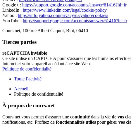
Google+ :
https://support.google.com/accounts/answer/61416?hl=fr
LinkedIn :
https://www.linkedin.com/legal/cookie-policy
Yahoo :
https://info.yahoo.com/privacy/us/yahoo/cookies/
YouTube :
https://support.google.com/accounts/answer/61416?hl=fr
Cours.net, 100 rue Albert Caquot, Biot, 06410
Tierces parties
reCAPTCHA invisible
Ce site utilise un CAPTCHA pour s’assurer que les humains effectuent
Internet et votre appareil accédant à ce site Web.
Politique de confidentialité
Toute l’activité
Accueil
Politique de confidentialité
À propos de cours.net
Cours.net vous permet d'assurer une
continuité
dans la
vie de vos cla
notifications, etc. Profitez de
fonctionnalités utiles
pour
gérer vos cl