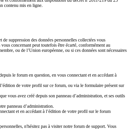
uête et conformément aux dispositions du décret n°2011-219 du 25
un contenu mis en ligne.
n et de suppression des données personnelles collectées vous
es vous concernant peut toutefois être écarté, conformément au
at-membre, ou de l’Union européenne, ou si ces données sont nécessaires
 depuis le forum en question, en vous connectant et en accédant à
dition de votre profil sur ce forum, ou via le formulaire présent sur
que vous avez créé depuis son panneau d’administration, et ses outils
otre panneau d’administration.
ectant et en accédant à l’édition de votre profil sur le forum
personnelles, n'hésitez pas à visiter notre forum de support. Vous