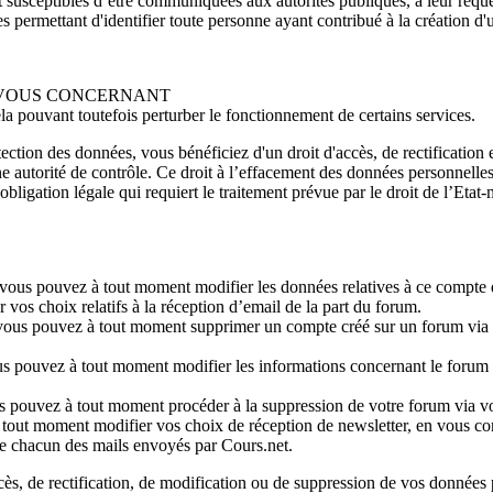
t susceptibles d’être communiquées aux autorités publiques, à leur req
s permettant d'identifier toute personne ayant contribué à la création d'
S VOUS CONCERNANT
a pouvant toutefois perturber le fonctionnement de certains services.
tection des données, vous bénéficiez d'un droit d'accès, de rectificatio
ne autorité de contrôle. Ce droit à l’effacement des données personnell
 obligation légale qui requiert le traitement prévue par le droit de l’Et
m: vous pouvez à tout moment modifier les données relatives à ce compte
 vos choix relatifs à la réception d’email de la part du forum.
 vous pouvez à tout moment supprimer un compte créé sur un forum via l’é
ous pouvez à tout moment modifier les informations concernant le forum 
us pouvez à tout moment procéder à la suppression de votre forum via v
tout moment modifier vos choix de réception de newsletter, en vous conn
de chacun des mails envoyés par Cours.net.
ccès, de rectification, de modification ou de suppression de vos données 