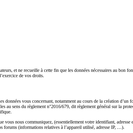
sateurs, et ne recueille à cette fin que les données nécessaires au bon fo
d’exercice de vos droits.
r des données vous concernant, notamment au cours de la création d’un for
les au sens du règlement n°2016/679, dit règlement général sur la prot
ifique.
que vous nous communiquez, (essentiellement votre identifiant, adresse e-
orums (informations relatives à l’appareil utilisé, adresse IP, …).