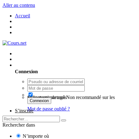
Aller au contenu
Accueil
Utilisateur existant ? Connexion
Connexion
Se souvenir de moi
Non recommandé sur les ordinateurs partagés
Connexion
Mot de passe oublié ?
S’inscrire
Rechercher dans
N’importe où