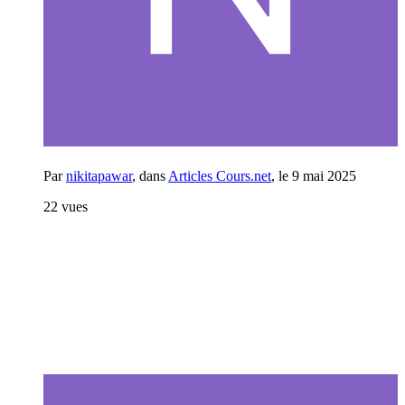
Par
nikitapawar
, dans
Articles Cours.net
,
le 9 mai 2025
22 vues