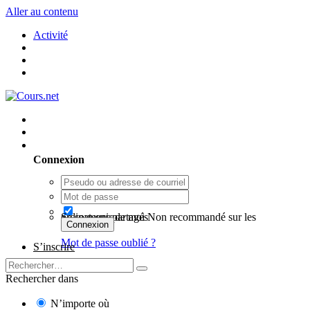
Aller au contenu
Activité
Utilisateur existant ? Connexion
Connexion
Se souvenir de moi
Non recommandé sur les ordinateurs partagés
Connexion
Mot de passe oublié ?
S’inscrire
Rechercher dans
N’importe où