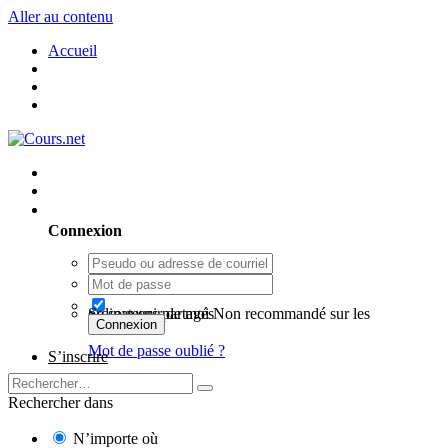
Aller au contenu
Accueil
Utilisateur existant ? Connexion
Connexion
Se souvenir de moi
Non recommandé sur les ordinateurs partagés
Connexion
Mot de passe oublié ?
S’inscrire
Rechercher dans
N’importe où