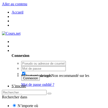
Aller au contenu
Accueil
Utilisateur existant ? Connexion
Connexion
Se souvenir de moi
Non recommandé sur les ordinateurs partagés
Connexion
Mot de passe oublié ?
S’inscrire
Rechercher dans
N’importe où