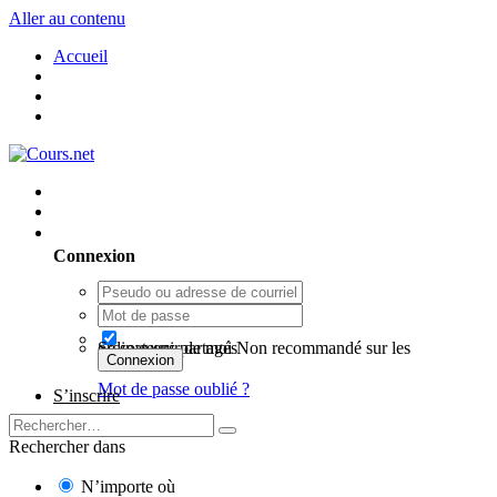
Aller au contenu
Accueil
Utilisateur existant ? Connexion
Connexion
Se souvenir de moi
Non recommandé sur les ordinateurs partagés
Connexion
Mot de passe oublié ?
S’inscrire
Rechercher dans
N’importe où