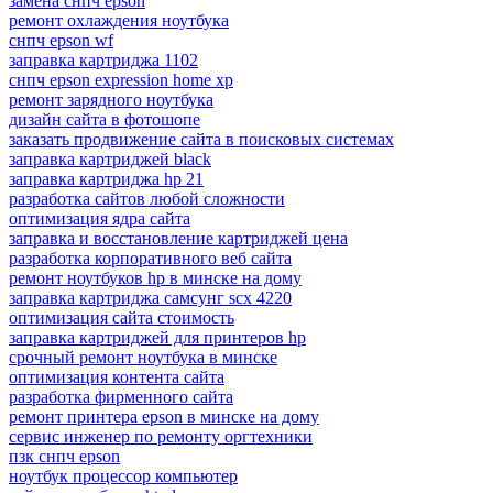
замена снпч epson
ремонт охлаждения ноутбука
снпч epson wf
заправка картриджа 1102
снпч epson expression home xp
ремонт зарядного ноутбука
дизайн сайта в фотошопе
заказать продвижение сайта в поисковых системах
заправка картриджей black
заправка картриджа hp 21
разработка сайтов любой сложности
оптимизация ядра сайта
заправка и восстановление картриджей цена
разработка корпоративного веб сайта
ремонт ноутбуков hp в минске на дому
заправка картриджа самсунг scx 4220
оптимизация сайта стоимость
заправка картриджей для принтеров hp
срочный ремонт ноутбука в минске
оптимизация контента сайта
разработка фирменного сайта
ремонт принтера epson в минске на дому
сервис инженер по ремонту оргтехники
пзк снпч epson
ноутбук процессор компьютер