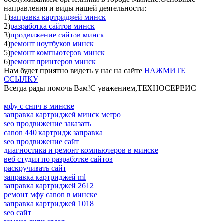
направления и виды нашей деятельности:
1)
заправка картриджей минск
2)
разработка сайтов минск
3)
продвижение сайтов минск
4)
ремонт ноутбуков минск
5)
ремонт компьютеров минск
6)
ремонт принтеров минск
Нам будет приятно видеть у нас на сайте
НАЖМИТЕ
ССЫЛКУ
Всегда рады помочь Вам!С уважением,ТЕХНОСЕРВИC
мфу с снпч в минске
заправка картриджей минск метро
seo продвижение заказать
canon 440 картридж заправка
seo продвижение сайт
диагностика и ремонт компьютеров в минске
веб студия по разработке сайтов
раскручивать сайт
заправка картриджей ml
заправка картриджей 2612
ремонт мфу canon в минске
заправка картриджей 1018
seo сайт