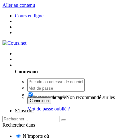
Aller au contenu
Cours en ligne
Utilisateur existant ? Connexion
Connexion
Se souvenir de moi
Non recommandé sur les ordinateurs partagés
Connexion
Mot de passe oublié ?
S’inscrire
Rechercher dans
N’importe où