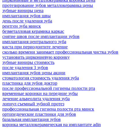
циркониевые и металлокерамика коронка цена
протезирование зубов металлокерамика цены
зубные виниры цена
имплантация зубов швы
день после удаления зуба
рентген зуба минск
безметалловая керамика каркас
снятие швов после имплантации зубов
имплантация центрального зуба
киста при периодонтите лечение
сколько времени занимает профессиональная чистка зубов
установить циркониевую коронку
зубные виниры стоимость
после удаления 3 зубов
имплантация зубов цены акции
стоматология стоимость удаления зуба
пластинка для зубов доктор
после профессиональной гигиены полости рта
временные коронки на передние зубы
лечение альвеолита удаления зуба
лопнул съемный зубной протез
профессиональная гигиена полости рта минск
ортопедические пластинки для зубов
базальная имплантация зубов
коронка металлокерамическая на имплантате adin