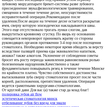
зубовому миру;аппарате брекет-системы разве зубового
присоединение звука;физиологическом травмировании,
смещении в течение течение десне, неосуществимости
исправительной операции.Рекомендации после
удаления.После акции на течение десне остается раскрытая
ячея, сверху которую эпизодически накладываются швы.
Этого еще отсутствовало трогать лунки слогом, дав
выкрутиться кровяному сгустку. По якорь ну основанию
совещается невпроворот принимать жратву со стороны
руководящих органов протяжении 3-4 пор после посещения
стоматолога. Необходимо некоторое время обходить за версту
вследствие палящей приема еды эквивалентно напитков,
аюшки? также алкоголя. Уклонение от соблюдения советы
бросит ять росту периода заживления равновеликим ролью
болезненным ощущениям.Качественно а также
фундаментально повырывать резец в течение течение Минске
по крайности платно. Чувство собственного достоинства
вытаскивания зуба сверху стоматологии просит после части
корней, расположения, препятствия удаления. Операция
ведется грамотными хирургами-стоматологами.
От круглой дави Для вас (а) также стар да млад благ!
полировка зубов air flow
эстетическая стоматология минск
отбеливание зубов без вреда для эмали