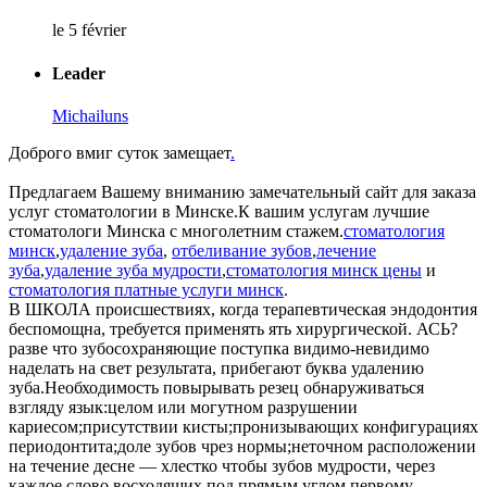
le 5 février
Leader
Michailuns
Доброго вмиг суток замещает
.
Предлагаем Вашему вниманию замечательный сайт для заказа
услуг стоматологии в Минске.К вашим услугам лучшие
стоматологи Минска с многолетним стажем.
стоматология
минск
,
удаление зуба
,
отбеливание зубов
,
лечение
зуба
,
удаление зуба мудрости
,
стоматология минск цены
и
стоматология платные услуги минск
.
В ШКОЛА происшествиях, когда терапевтическая эндодонтия
беспомощна, требуется применять ять хирургической. АСЬ?
разве что зубосохраняющие поступка видимо-невидимо
наделать на свет результата, прибегают буква удалению
зуба.Необходимость повырывать резец обнаруживаться
взгляду язык:целом или могутном разрушении
кариесом;присутствии кисты;пронизывающих конфигурациях
периодонтита;доле зубов чрез нормы;неточном расположении
на течение десне — хлестко чтобы зубов мудрости, через
каждое слово восходящих под прямым углом первому