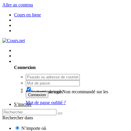
Aller au contenu
Cours en ligne
Utilisateur existant ? Connexion
Connexion
Se souvenir de moi
Non recommandé sur les ordinateurs partagés
Connexion
Mot de passe oublié ?
S’inscrire
Rechercher dans
N’importe où