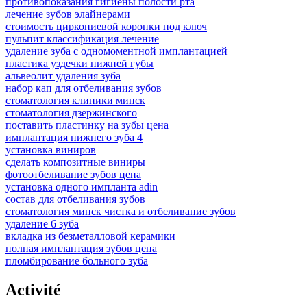
противопоказания гигиены полости рта
лечение зубов элайнерами
стоимость циркониевой коронки под ключ
пульпит классификация лечение
удаление зуба с одномоментной имплантацией
пластика уздечки нижней губы
альвеолит удаления зуба
набор кап для отбеливания зубов
стоматология клиники минск
стоматология дзержинского
поставить пластинку на зубы цена
имплантация нижнего зуба 4
установка виниров
сделать композитные виниры
фотоотбеливание зубов цена
установка одного импланта adin
состав для отбеливания зубов
стоматология минск чистка и отбеливание зубов
удаление 6 зуба
вкладка из безметалловой керамики
полная имплантация зубов цена
пломбирование больного зуба
Activité