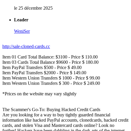
le 25 décembre 2025
Leader
WeniSer
http://sale-cloned-cards.cc
Item 01 Card Total Balance: $3100 - Price $ 110.00
Item 03 Cards Total Balance $9600 - Price $ 180.00
Item PayPal Transfers $500 - Price $ 49.00
Item PayPal Transfers $2000 - Price $ 149.00
Item Western Union Transfers $ 1000 - Price $ 99.00
Item Western Union Transfers $ 300 - Price $ 249.00
*Prices on the website may vary slightly
The Scammer's Go-To: Buying Hacked Credit Cards
Are you looking for a way to buy tightly guarded financial
information like hacked PayPal accounts, clonedcards, hacked credit
cards, and stolen Visa and Mastercard cards online? Look no
further! Hackers have been dabbling in the dark arts of the internet