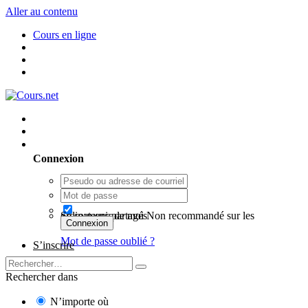
Aller au contenu
Cours en ligne
Utilisateur existant ? Connexion
Connexion
Se souvenir de moi
Non recommandé sur les ordinateurs partagés
Connexion
Mot de passe oublié ?
S’inscrire
Rechercher dans
N’importe où