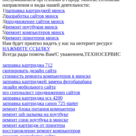
направления и виды нашей деятельности:
1)
заправка картриджей минск
2)
разработка сайтов минск
3)
продвижение сайтов минск
4)
ремонт ноутбуков минск
5)
ремонт компьютеров минск
6)
ремонт принтеров минск
Нам будет приятно видеть у нас на интернет ресурсе
НАЖМИТЕ ССЫЛКУ
Всегда рады помочь Вам!С уважением,ТЕХНОСЕРВИC
заправка картриджа 712
скопировать дизайн сайта
стоимость ремонта компьютеров в минске
заправка картриджей замена фотобарабана
дизайн мобильного сайта
seo специалист продвижению сайтов
заправка картриджа scx 4200
заправка картриджа canon 725 starter
ремонт блока питания компьютера
ремонт usb разъема на ноутбуке
ремонт сони ноутбука в минске
ремонт картридж от принтера
восстановление ремонт компьютеров