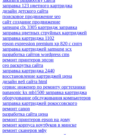
заказать разработку сайта
заправка 123 цветного картриджа
дизайн детского сайта
поисковое продвижение seo
сайт создание продвижение
samsung clx 3305 картридж заправка
заправка цветных струйных картриджей
заправка картриджа 1102
epson expression premium xp 820 с снпч
заправка картриджей samsung scx
разработка сайтов wordpress cms
ремонт принтеров эпсон
сео раскрутка сайта
заправка картриджа 2440
восстановление картриджей цена
дизайн веб сайта html
сервис инженер по ремонту оргтехники
panasonic kx mb1500 заправка картриджа
оборудование обслуживания компьютеров
заправка картриджей рокоссовского
ремонт canon
разработка сайта цена
ремонт принтеров epson на дому
ремонт корпуса ноутбуков в минске
ремонт сканеров мфу