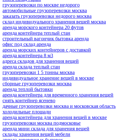
грузоперевозки по москве недорого
автомобильные грузоперевозки москва
заказать грузоперевозки недорого москва
склад индивидуального хранения вещей москва
аренда морского контейнера 20 футов
аренда контейнера теплый стан
строительный вагончик бытовка аренда
офис под склад аренда
аренда морских контейнеров с доставкой
аренда контейнера 8 м3
адреса складов для хранения вещей
аренда склада теплый стан
грузоперевозки 1 5 тонны москва
индивидуальное хранение вещей в москве
сборные грузоперевозки москва
аренда теплой бытовки
аренда контейнера для временного хранения вещей
снять контейнер ясенево
дачные грузоперевозки москва и московская область
холодильные площади
аренда контейнера для хранения вещей в москве
грузоперевозки москва подмосковье
аренда мини склада для хранения вещей
склады хранения вещей мебели
аренда деревянных бытовок