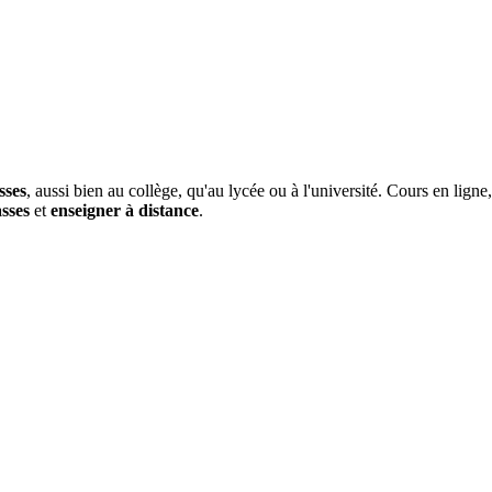
sses
, aussi bien au collège, qu'au lycée ou à l'université. Cours en lign
asses
et
enseigner à distance
.