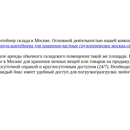
тейнер склада в Москве. Основной деятельностью нашей компа
ренда контейнера для хранения
,
частные грузоперевозки москва
,
с
вле аренды обычного складского помещения такой же площади. В 
е в Москве для хранения личных вещей или товаров на продажу
глосуточной охраной и круглосуточным доступом (24/7). Необхо
 каждый бокс имеет удобный доступ для погрузки\разгрузки любог