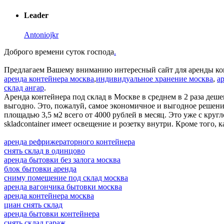
Leader
Antoniojkr
Доброго времени суток господа
.
Предлагаем Вашему вниманию интересный сайт для аренды кон
аренда контейнера москва
,
индивидуальное хранение москва
,
а
склад ангар
.
Аренда контейнера под склад в Москве в среднем в 2 раза деше
выгодно. Это, пожалуй, самое экономичное и выгодное решени
площадью 3,5 м2 всего от 4000 рублей в месяц. Это уже с кру
skladcontainer имеет освещение и розетку внутри. Кроме того,
аренда рефрижераторного контейнера
снять склад в одинцово
аренда бытовки без залога москва
блок бытовки аренда
сниму помещение под склад москва
аренда вагончика бытовки москва
аренда контейнера москва
циан снять склад
аренда бытовки контейнера
снять склад гараж