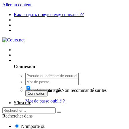
Aller au contenu
Как создать новую тему cours.net ??
Utilisateur existant ? Connexion
Connexion
Se souvenir de moi
Non recommandé sur les ordinateurs partagés
Connexion
Mot de passe oublié ?
S’inscrire
Rechercher dans
N’importe où