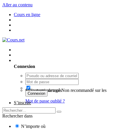
Aller au contenu
Cours en ligne
Utilisateur existant ? Connexion
Connexion
Se souvenir de moi
Non recommandé sur les ordinateurs partagés
Connexion
Mot de passe oublié ?
S’inscrire
Rechercher dans
N’importe où