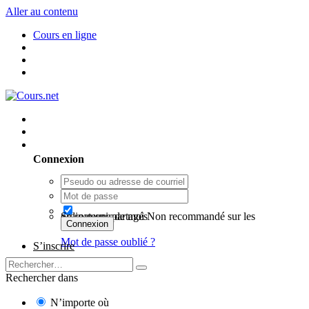
Aller au contenu
Cours en ligne
Utilisateur existant ? Connexion
Connexion
Se souvenir de moi
Non recommandé sur les ordinateurs partagés
Connexion
Mot de passe oublié ?
S’inscrire
Rechercher dans
N’importe où