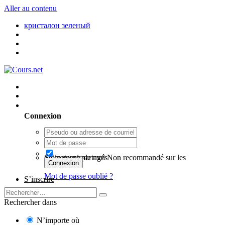
Aller au contenu
кристалон зеленый
Utilisateur existant ? Connexion
Connexion
Se souvenir de moi
Non recommandé sur les ordinateurs partagés
Connexion
Mot de passe oublié ?
S’inscrire
Rechercher dans
N’importe où