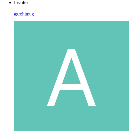
Leader
agrohimtjg