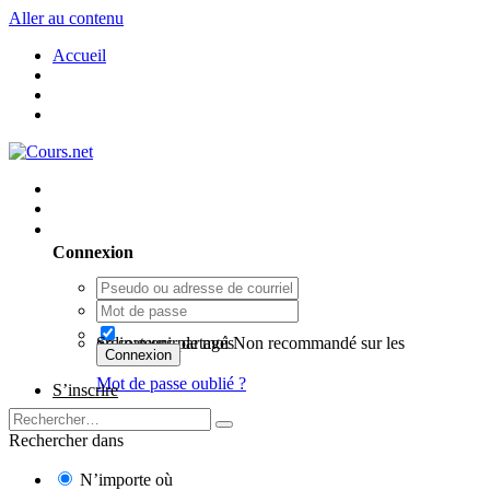
Aller au contenu
Accueil
Utilisateur existant ? Connexion
Connexion
Se souvenir de moi
Non recommandé sur les ordinateurs partagés
Connexion
Mot de passe oublié ?
S’inscrire
Rechercher dans
N’importe où