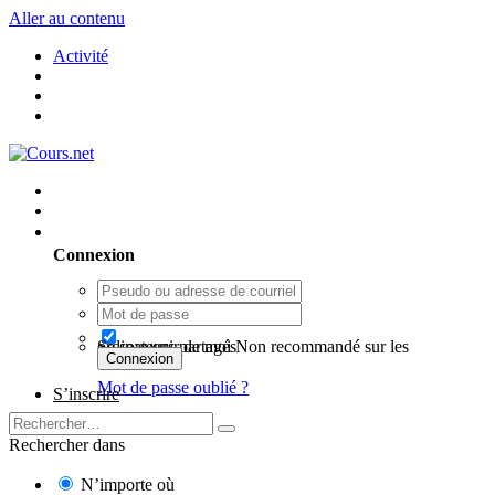
Aller au contenu
Activité
Utilisateur existant ? Connexion
Connexion
Se souvenir de moi
Non recommandé sur les ordinateurs partagés
Connexion
Mot de passe oublié ?
S’inscrire
Rechercher dans
N’importe où