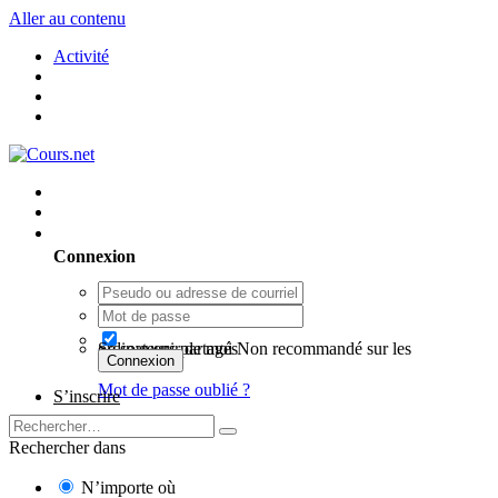
Aller au contenu
Activité
Utilisateur existant ? Connexion
Connexion
Se souvenir de moi
Non recommandé sur les ordinateurs partagés
Connexion
Mot de passe oublié ?
S’inscrire
Rechercher dans
N’importe où