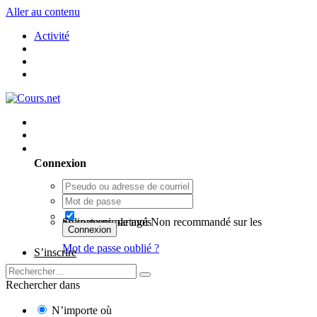
Aller au contenu
Activité
Utilisateur existant ? Connexion
Connexion
Se souvenir de moi
Non recommandé sur les ordinateurs partagés
Connexion
Mot de passe oublié ?
S’inscrire
Rechercher dans
N’importe où