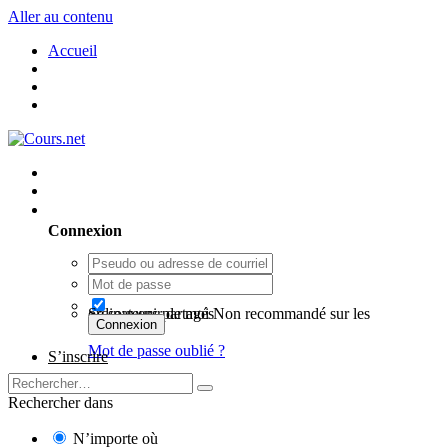
Aller au contenu
Accueil
Utilisateur existant ? Connexion
Connexion
Se souvenir de moi
Non recommandé sur les ordinateurs partagés
Connexion
Mot de passe oublié ?
S’inscrire
Rechercher dans
N’importe où