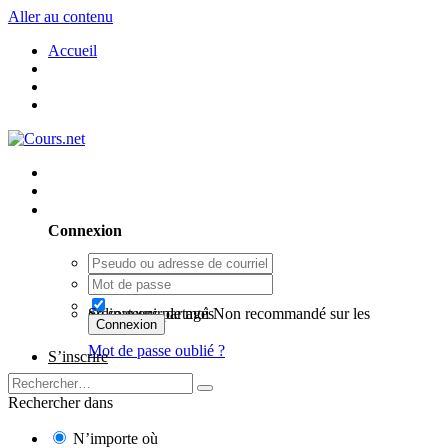
Aller au contenu
Accueil
Utilisateur existant ? Connexion
Connexion
Se souvenir de moi
Non recommandé sur les ordinateurs partagés
Connexion
Mot de passe oublié ?
S’inscrire
Rechercher dans
N’importe où