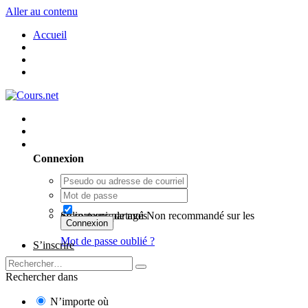
Aller au contenu
Accueil
Utilisateur existant ? Connexion
Connexion
Se souvenir de moi
Non recommandé sur les ordinateurs partagés
Connexion
Mot de passe oublié ?
S’inscrire
Rechercher dans
N’importe où