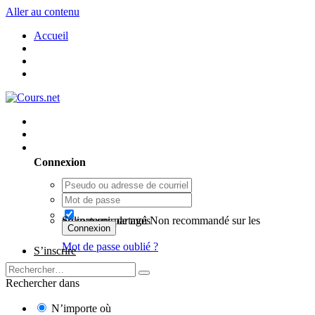
Aller au contenu
Accueil
Utilisateur existant ? Connexion
Connexion
Se souvenir de moi
Non recommandé sur les ordinateurs partagés
Connexion
Mot de passe oublié ?
S’inscrire
Rechercher dans
N’importe où