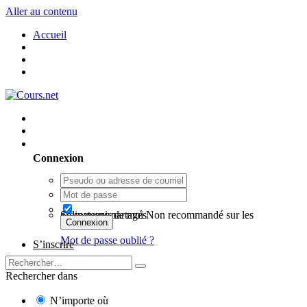
Aller au contenu
Accueil
Utilisateur existant ? Connexion
Connexion
Se souvenir de moi
Non recommandé sur les ordinateurs partagés
Connexion
Mot de passe oublié ?
S’inscrire
Rechercher dans
N’importe où