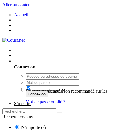
Aller au contenu
Accueil
Utilisateur existant ? Connexion
Connexion
Se souvenir de moi
Non recommandé sur les ordinateurs partagés
Connexion
Mot de passe oublié ?
S’inscrire
Rechercher dans
N’importe où