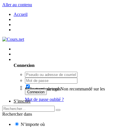
Aller au contenu
Accueil
Utilisateur existant ? Connexion
Connexion
Se souvenir de moi
Non recommandé sur les ordinateurs partagés
Connexion
Mot de passe oublié ?
S’inscrire
Rechercher dans
N’importe où