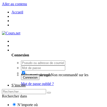
Aller au contenu
Accueil
Utilisateur existant ? Connexion
Connexion
Se souvenir de moi
Non recommandé sur les ordinateurs partagés
Connexion
Mot de passe oublié ?
S’inscrire
Rechercher dans
N’importe où