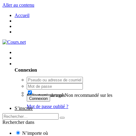
Aller au contenu
Accueil
Utilisateur existant ? Connexion
Connexion
Se souvenir de moi
Non recommandé sur les ordinateurs partagés
Connexion
Mot de passe oublié ?
S’inscrire
Rechercher dans
N’importe où