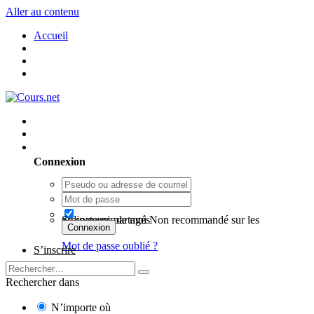
Aller au contenu
Accueil
Utilisateur existant ? Connexion
Connexion
Se souvenir de moi
Non recommandé sur les ordinateurs partagés
Connexion
Mot de passe oublié ?
S’inscrire
Rechercher dans
N’importe où