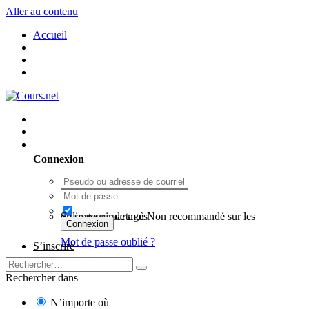
Aller au contenu
Accueil
Utilisateur existant ? Connexion
Connexion
Se souvenir de moi
Non recommandé sur les ordinateurs partagés
Connexion
Mot de passe oublié ?
S’inscrire
Rechercher dans
N’importe où