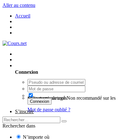
Aller au contenu
Accueil
Utilisateur existant ? Connexion
Connexion
Se souvenir de moi
Non recommandé sur les ordinateurs partagés
Connexion
Mot de passe oublié ?
S’inscrire
Rechercher dans
N’importe où