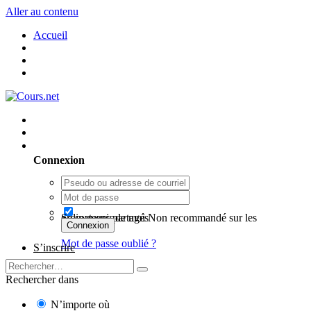
Aller au contenu
Accueil
Utilisateur existant ? Connexion
Connexion
Se souvenir de moi
Non recommandé sur les ordinateurs partagés
Connexion
Mot de passe oublié ?
S’inscrire
Rechercher dans
N’importe où