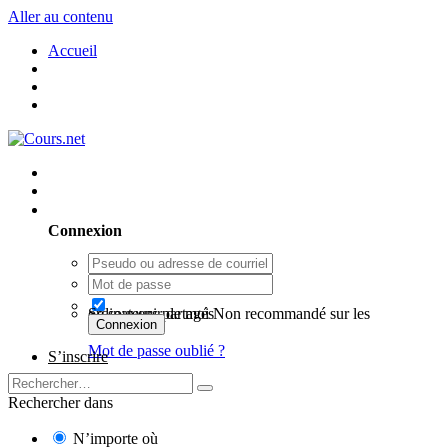
Aller au contenu
Accueil
Utilisateur existant ? Connexion
Connexion
Se souvenir de moi
Non recommandé sur les ordinateurs partagés
Connexion
Mot de passe oublié ?
S’inscrire
Rechercher dans
N’importe où