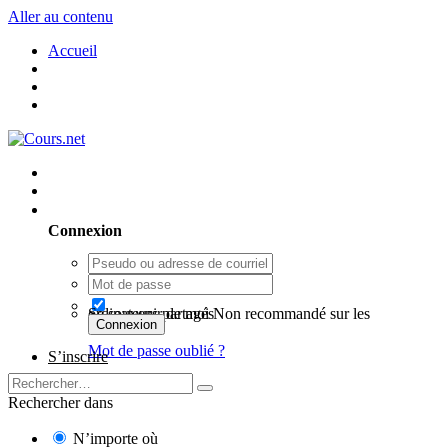
Aller au contenu
Accueil
Utilisateur existant ? Connexion
Connexion
Se souvenir de moi
Non recommandé sur les ordinateurs partagés
Connexion
Mot de passe oublié ?
S’inscrire
Rechercher dans
N’importe où