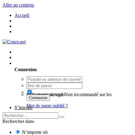
Aller au contenu
Accueil
Utilisateur existant ? Connexion
Connexion
Se souvenir de moi
Non recommandé sur les ordinateurs partagés
Connexion
Mot de passe oublié ?
S’inscrire
Rechercher dans
N’importe où