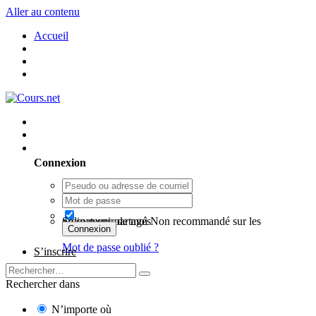
Aller au contenu
Accueil
Utilisateur existant ? Connexion
Connexion
Se souvenir de moi
Non recommandé sur les ordinateurs partagés
Connexion
Mot de passe oublié ?
S’inscrire
Rechercher dans
N’importe où