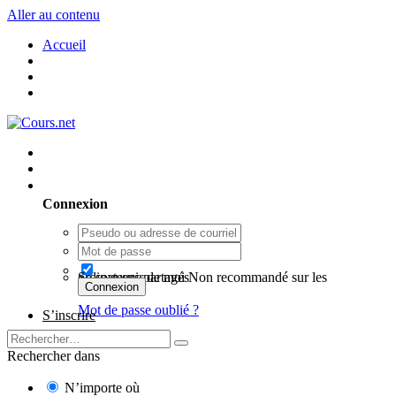
Aller au contenu
Accueil
Utilisateur existant ? Connexion
Connexion
Se souvenir de moi
Non recommandé sur les ordinateurs partagés
Connexion
Mot de passe oublié ?
S’inscrire
Rechercher dans
N’importe où