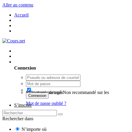
Aller au contenu
Accueil
Utilisateur existant ? Connexion
Connexion
Se souvenir de moi
Non recommandé sur les ordinateurs partagés
Connexion
Mot de passe oublié ?
S’inscrire
Rechercher dans
N’importe où