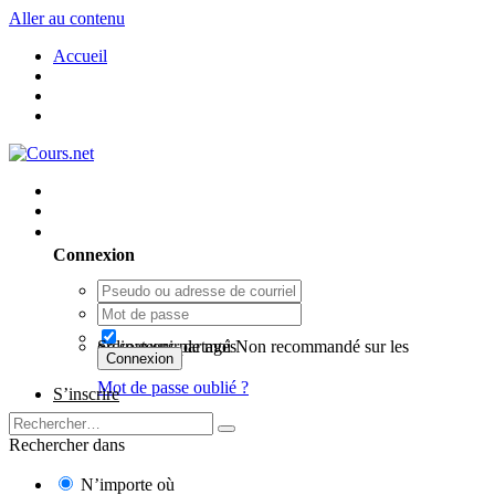
Aller au contenu
Accueil
Utilisateur existant ? Connexion
Connexion
Se souvenir de moi
Non recommandé sur les ordinateurs partagés
Connexion
Mot de passe oublié ?
S’inscrire
Rechercher dans
N’importe où