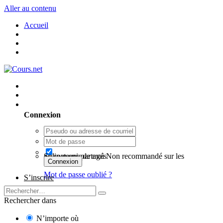
Aller au contenu
Accueil
Utilisateur existant ? Connexion
Connexion
Se souvenir de moi
Non recommandé sur les ordinateurs partagés
Connexion
Mot de passe oublié ?
S’inscrire
Rechercher dans
N’importe où