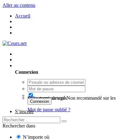
Aller au contenu
Accueil
Utilisateur existant ? Connexion
Connexion
Se souvenir de moi
Non recommandé sur les ordinateurs partagés
Connexion
Mot de passe oublié ?
S’inscrire
Rechercher dans
N’importe où