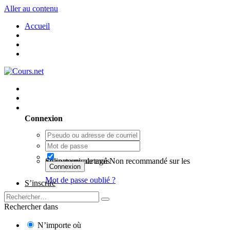
Aller au contenu
Accueil
Utilisateur existant ? Connexion
Connexion
Se souvenir de moi
Non recommandé sur les ordinateurs partagés
Connexion
Mot de passe oublié ?
S’inscrire
Rechercher dans
N’importe où