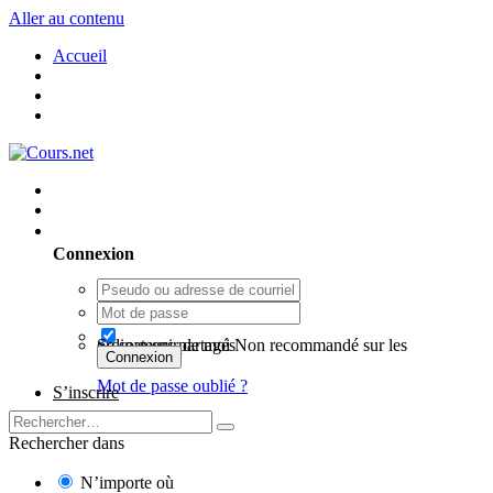
Aller au contenu
Accueil
Utilisateur existant ? Connexion
Connexion
Se souvenir de moi
Non recommandé sur les ordinateurs partagés
Connexion
Mot de passe oublié ?
S’inscrire
Rechercher dans
N’importe où