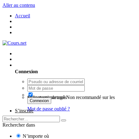
Aller au contenu
Accueil
Utilisateur existant ? Connexion
Connexion
Se souvenir de moi
Non recommandé sur les ordinateurs partagés
Connexion
Mot de passe oublié ?
S’inscrire
Rechercher dans
N’importe où