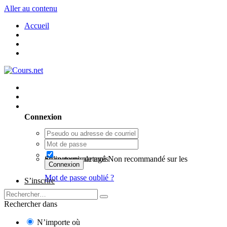
Aller au contenu
Accueil
Utilisateur existant ? Connexion
Connexion
Se souvenir de moi
Non recommandé sur les ordinateurs partagés
Connexion
Mot de passe oublié ?
S’inscrire
Rechercher dans
N’importe où