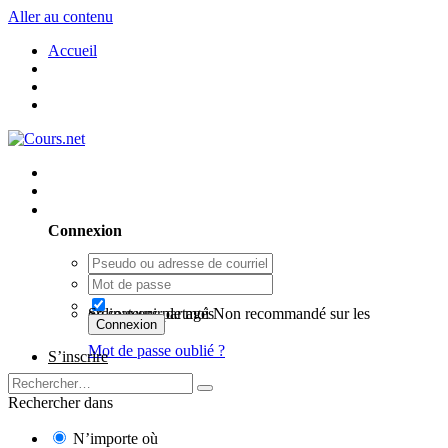
Aller au contenu
Accueil
Utilisateur existant ? Connexion
Connexion
Se souvenir de moi
Non recommandé sur les ordinateurs partagés
Connexion
Mot de passe oublié ?
S’inscrire
Rechercher dans
N’importe où