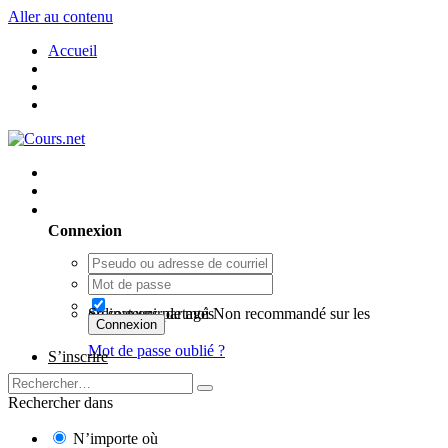
Aller au contenu
Accueil
Utilisateur existant ? Connexion
Connexion
Se souvenir de moi
Non recommandé sur les ordinateurs partagés
Connexion
Mot de passe oublié ?
S’inscrire
Rechercher dans
N’importe où