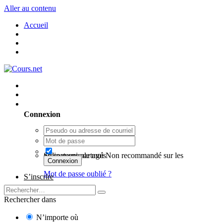
Aller au contenu
Accueil
Utilisateur existant ? Connexion
Connexion
Se souvenir de moi
Non recommandé sur les ordinateurs partagés
Connexion
Mot de passe oublié ?
S’inscrire
Rechercher dans
N’importe où