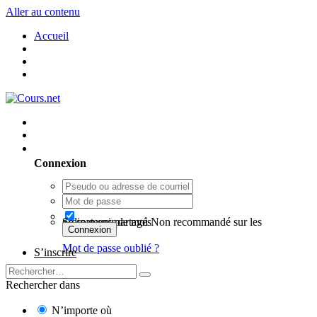
Aller au contenu
Accueil
Utilisateur existant ? Connexion
Connexion
Se souvenir de moi
Non recommandé sur les ordinateurs partagés
Connexion
Mot de passe oublié ?
S’inscrire
Rechercher dans
N’importe où